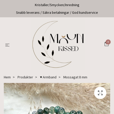
Kristaller/Smycken/Inredning
Snabb leverans / Säkra betalningar / God kundservice
0
Hem
Produkter
♥ Armband
Mossagat 8 mm