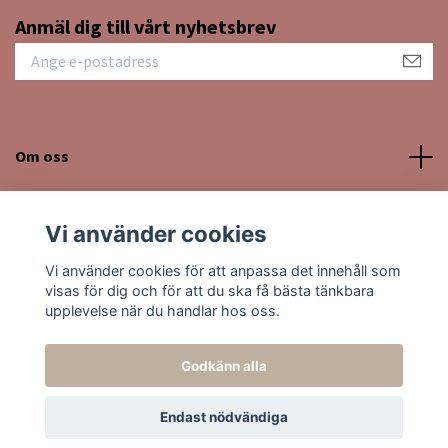
Anmäl dig till vårt nyhetsbrev
Om oss
Kundtjänst
Vi använder cookies
Sociala medier
Vi använder cookies för att anpassa det innehåll som
visas för dig och för att du ska få bästa tänkbara
upplevelse när du handlar hos oss.
Godkänn alla
© 2026 Moon Kissed Kristaller
Endast nödvändiga