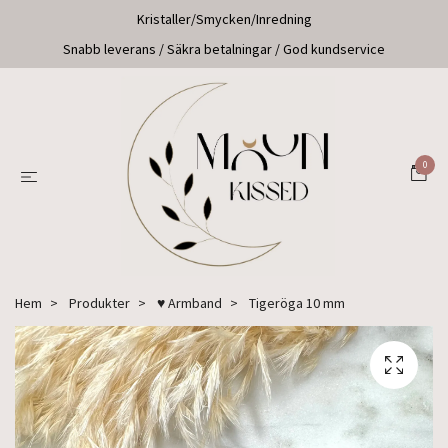
Kristaller/Smycken/Inredning
Snabb leverans / Säkra betalningar / God kundservice
0
Hem
Produkter
♥ Armband
Tigeröga 10 mm