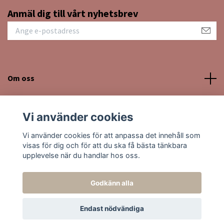
Anmäl dig till vårt nyhetsbrev
Om oss
Kundtjänst
Vi använder cookies
Sociala medier
Vi använder cookies för att anpassa det innehåll som
visas för dig och för att du ska få bästa tänkbara
upplevelse när du handlar hos oss.
Godkänn alla
© 2026 Moon Kissed Kristaller
Endast nödvändiga