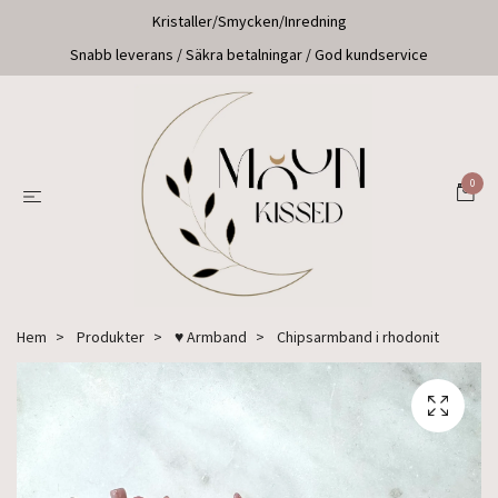
Kristaller/Smycken/Inredning
Snabb leverans / Säkra betalningar / God kundservice
0
Hem
Produkter
♥ Armband
Chipsarmband i rhodonit