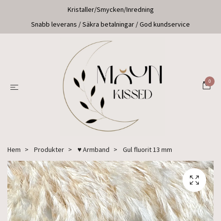
Kristaller/Smycken/Inredning
Snabb leverans / Säkra betalningar / God kundservice
0
Hem
Produkter
♥ Armband
Gul fluorit 13 mm