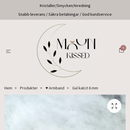
Kristaller/Smycken/Inredning
Snabb leverans / Säkra betalningar / God kundservice
0
Hem
Produkter
♥ Armband
Gul kalcit 6 mm