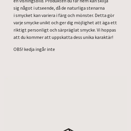
en
visningsbild. Produkten du får hem kan skilja
sig
något i utseende, då de naturliga stenarna
i
smycket kan variera i färg och mönster.
Detta
gör
varje smycke unikt och ger dig
möjlighet
att äga ett
riktigt personligt och särpräglat
smycke.
Vi hoppas
att du kommer att uppskatta
dess
unika karaktär!
OBS! kedja ingår inte