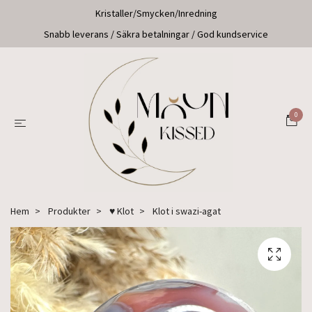
Kristaller/Smycken/Inredning
Snabb leverans / Säkra betalningar / God kundservice
0
Hem
Produkter
♥ Klot
Klot i swazi-agat