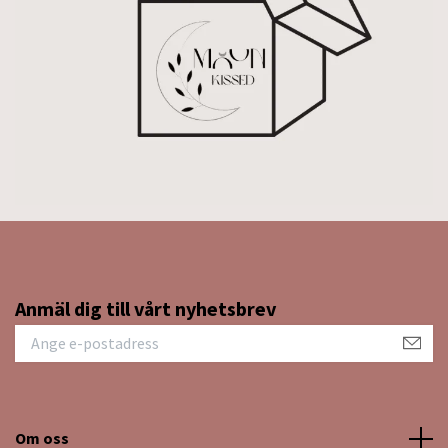
Anmäl dig till vårt nyhetsbrev
Om oss