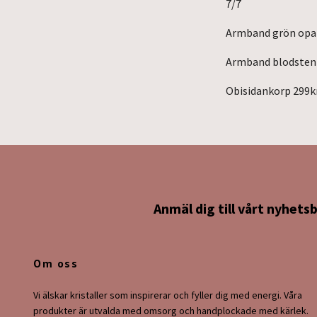
7/7
Armband grön opal
Armband blodsten 
Obisidankorp 299k
Anmäl dig till vårt nyhets
Om oss
Vi älskar kristaller som inspirerar och fyller dig med energi. Våra
produkter är utvalda med omsorg och handplockade med kärlek.