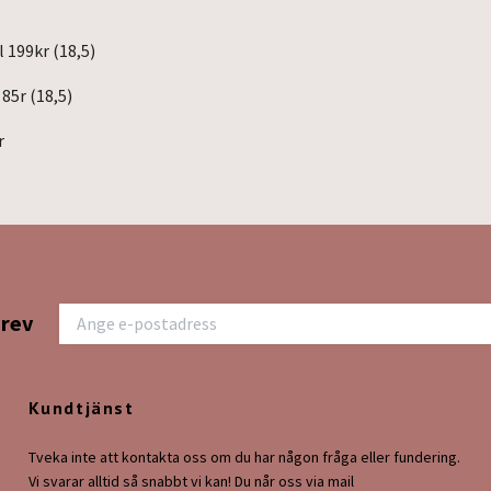
 199kr (18,5)
85r (18,5)
r
brev
Kundtjänst
Tveka inte att kontakta oss om du har någon fråga eller fundering.
Vi svarar alltid så snabbt vi kan! Du når oss via mail