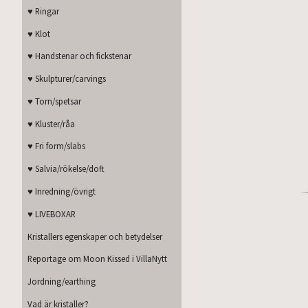
♥ Ringar
♥ Klot
♥ Handstenar och fickstenar
♥ Skulpturer/carvings
♥ Torn/spetsar
♥ Kluster/råa
♥ Fri form/slabs
♥ Salvia/rökelse/doft
♥ Inredning/övrigt
♥ LIVEBOXAR
Kristallers egenskaper och betydelser
Reportage om Moon Kissed i VillaNytt
Jordning/earthing
Vad är kristaller?