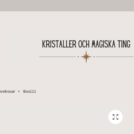
Liveboxar
Box111