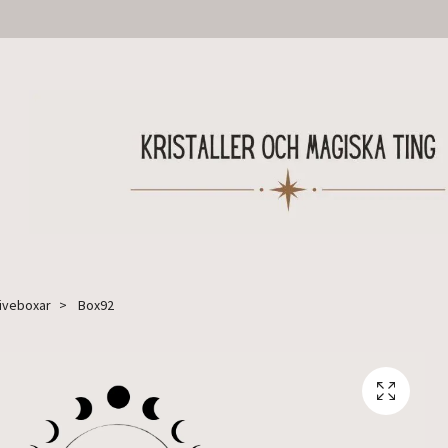
Liveboxar
Box92