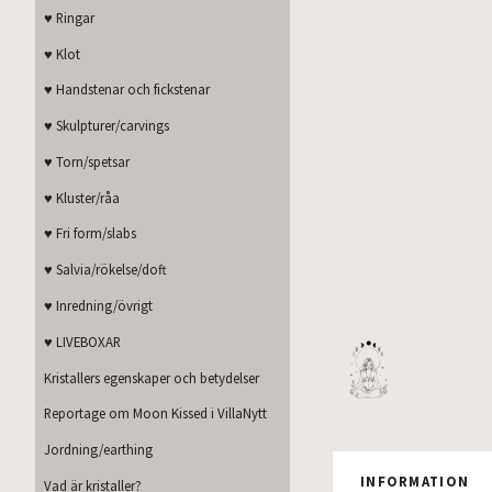
♥ Ringar
♥ Klot
♥ Handstenar och fickstenar
♥ Skulpturer/carvings
♥ Torn/spetsar
♥ Kluster/råa
♥ Fri form/slabs
♥ Salvia/rökelse/doft
♥ Inredning/övrigt
♥ LIVEBOXAR
Kristallers egenskaper och betydelser
Reportage om Moon Kissed i VillaNytt
Jordning/earthing
INFORMATION
Vad är kristaller?