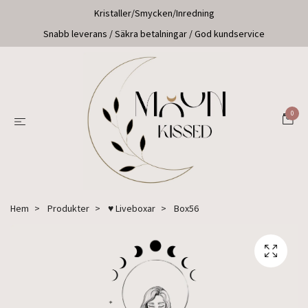
Kristaller/Smycken/Inredning
Snabb leverans / Säkra betalningar / God kundservice
0
Hem
Produkter
♥ Liveboxar
Box56