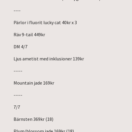
----
Pärlor i fluorit lucky cat 40kr x 3
Räv 9-tail 449kr
DM 4/7
Ljus ametist med inklusioner 139kr
-----
Mountain jade 169kr
-----
7/7
Bärnsten 369kr (18)
Plum/blossom jade 169kr (18)