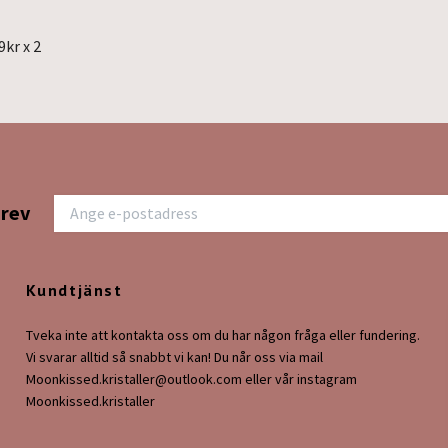
9kr x 2
brev
Kundtjänst
Tveka inte att kontakta oss om du har någon fråga eller fundering.
Vi svarar alltid så snabbt vi kan! Du når oss via mail
Moonkissed.kristaller@outlook.com
eller vår instagram
Moonkissed.kristaller