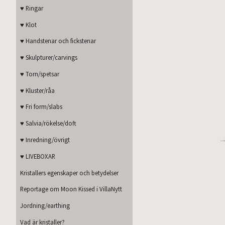
♥ Ringar
♥ Klot
♥ Handstenar och fickstenar
♥ Skulpturer/carvings
♥ Torn/spetsar
♥ Kluster/råa
♥ Fri form/slabs
♥ Salvia/rökelse/doft
♥ Inredning/övrigt
♥ LIVEBOXAR
Kristallers egenskaper och betydelser
Reportage om Moon Kissed i VillaNytt
Jordning/earthing
Vad är kristaller?