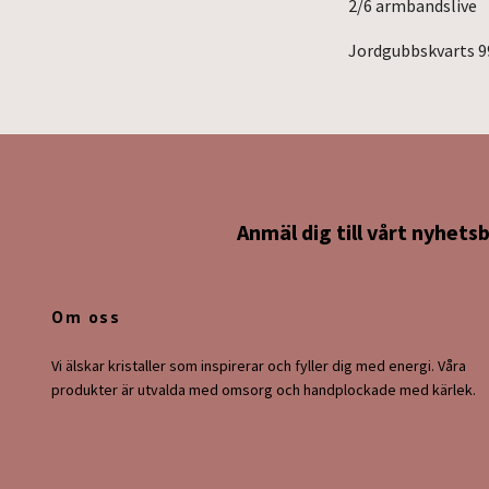
2/6 armbandslive
Jordgubbskvarts 9
Anmäl dig till vårt nyhets
Om oss
Vi älskar kristaller som inspirerar och fyller dig med energi. Våra
produkter är utvalda med omsorg och handplockade med kärlek.