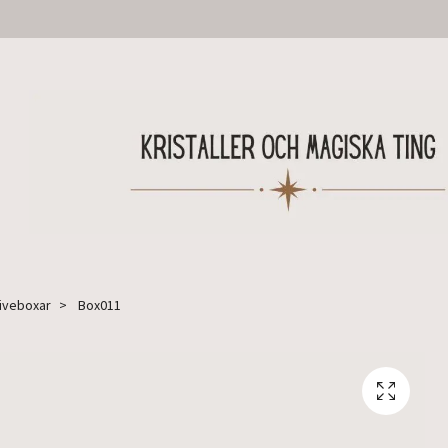
Liveboxar
Box011