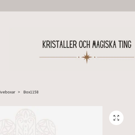
Liveboxar
Box1158