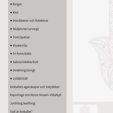
♥ Ringar
♥ Klot
♥ Handstenar och fickstenar
♥ Skulpturer/carvings
♥ Torn/spetsar
♥ Kluster/råa
♥ Fri form/slabs
♥ Salvia/rökelse/doft
♥ Inredning/övrigt
♥ LIVEBOXAR
Kristallers egenskaper och betydelser
Reportage om Moon Kissed i VillaNytt
Jordning/earthing
Vad är kristaller?