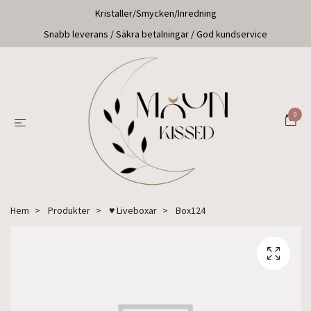
Kristaller/Smycken/Inredning
Snabb leverans / Säkra betalningar / God kundservice
0
Hem
Produkter
♥ Liveboxar
Box124