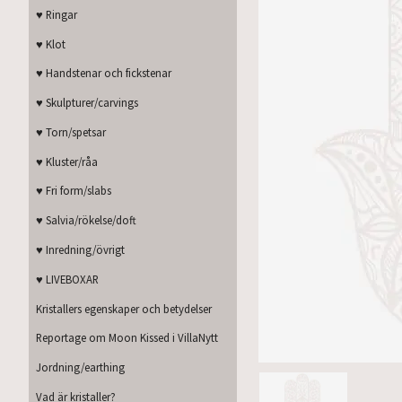
♥ Ringar
♥ Klot
♥ Handstenar och fickstenar
♥ Skulpturer/carvings
♥ Torn/spetsar
♥ Kluster/råa
♥ Fri form/slabs
♥ Salvia/rökelse/doft
♥ Inredning/övrigt
♥ LIVEBOXAR
Kristallers egenskaper och betydelser
Reportage om Moon Kissed i VillaNytt
Jordning/earthing
Vad är kristaller?