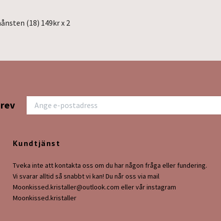
nsten (18) 149kr x 2
brev
Kundtjänst
Tveka inte att kontakta oss om du har någon fråga eller fundering.
Vi svarar alltid så snabbt vi kan! Du når oss via mail
Moonkissed.kristaller@outlook.com
eller vår instagram
Moonkissed.kristaller