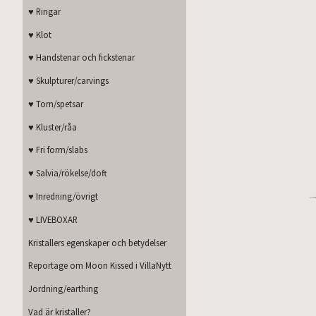
♥ Ringar
♥ Klot
♥ Handstenar och fickstenar
♥ Skulpturer/carvings
♥ Torn/spetsar
♥ Kluster/råa
♥ Fri form/slabs
♥ Salvia/rökelse/doft
♥ Inredning/övrigt
♥ LIVEBOXAR
Kristallers egenskaper och betydelser
Reportage om Moon Kissed i VillaNytt
Jordning/earthing
Vad är kristaller?