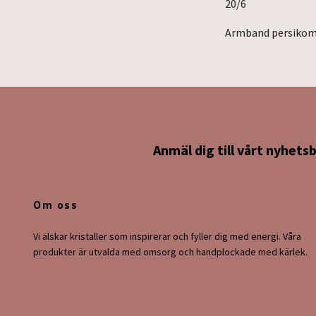
20/6
Armband persikomå
Anmäl dig till vårt nyhets
Om oss
Vi älskar kristaller som inspirerar och fyller dig med energi. Våra
produkter är utvalda med omsorg och handplockade med kärlek.