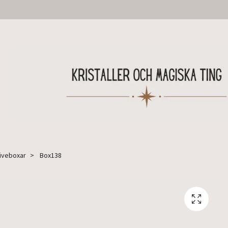
Liveboxar
Box138