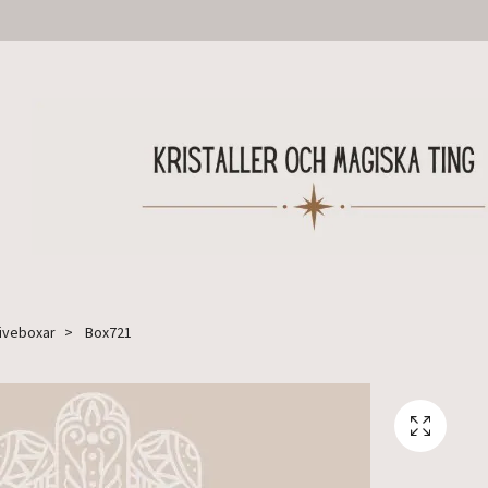
Liveboxar
Box721