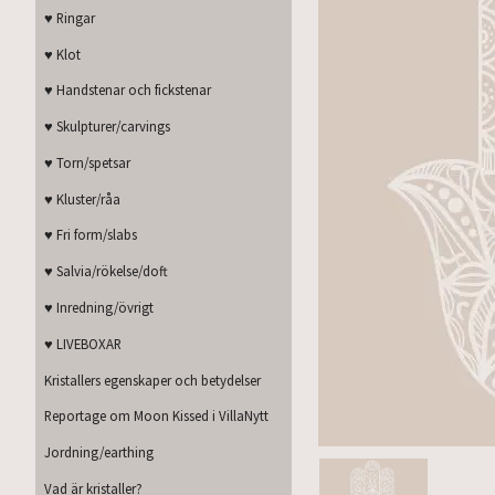
♥ Ringar
♥ Klot
♥ Handstenar och fickstenar
♥ Skulpturer/carvings
♥ Torn/spetsar
♥ Kluster/råa
♥ Fri form/slabs
♥ Salvia/rökelse/doft
♥ Inredning/övrigt
♥ LIVEBOXAR
Kristallers egenskaper och betydelser
Reportage om Moon Kissed i VillaNytt
Jordning/earthing
Vad är kristaller?