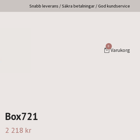
Snabb leverans / Säkra betalningar / God kundservice
0
Varukorg
Box721
2 218 kr