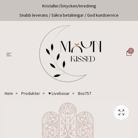
Kristaller/Smycken/Inredning
Snabb leverans / Säkra betalningar / God kundservice
0
Hem
Produkter
♥ Liveboxar
Box757