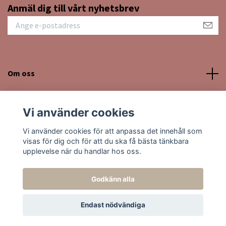
Anmäl dig till vårt nyhetsbrev
Om oss
Kundtjänst
Vi använder cookies
Sociala medier
Vi använder cookies för att anpassa det innehåll som
visas för dig och för att du ska få bästa tänkbara
upplevelse när du handlar hos oss.
Godkänn alla
© 2026 Moon Kissed Kristaller
Endast nödvändiga