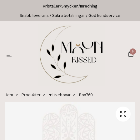
Kristaller/Smycken/Inredning
Snabb leverans / Säkra betalningar / God kundservice
0
Hem
Produkter
♥ Liveboxar
Box760