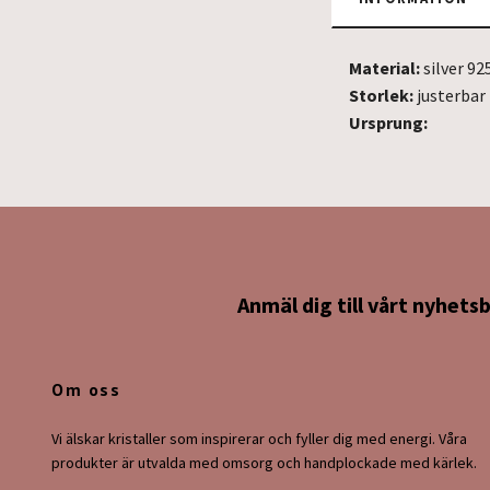
Material:
silver 92
Storlek:
juste
Ursprung:
Anmäl dig till vårt nyhets
Om oss
Vi älskar kristaller som inspirerar och fyller dig med energi. Våra
produkter är utvalda med omsorg och handplockade med kärlek.