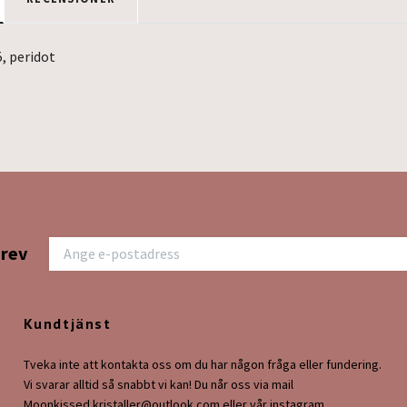
5, peridot
rbar
brev
Kundtjänst
Tveka inte att kontakta oss om du har någon fråga eller fundering.
Vi svarar alltid så snabbt vi kan! Du når oss via mail
Moonkissed.kristaller@outlook.com
eller vår instagram