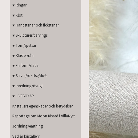
♥ Ringar
♥ Klot
♥ Handstenar och fickstenar
♥ Skulpturer/carvings
♥ Torn/spetsar
♥ Kluster/råa
♥ Fri form/slabs
♥ Salvia/rökelse/doft
♥ Inredning/övrigt
♥ LIVEBOXAR
Kristallers egenskaper och betydelser
Reportage om Moon Kissed i VillaNytt
Jordning/earthing
Vad är kristaller?