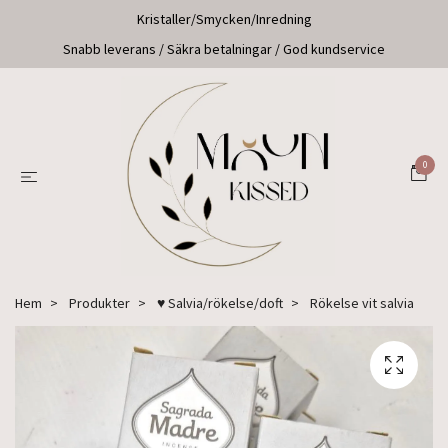
Kristaller/Smycken/Inredning
Snabb leverans / Säkra betalningar / God kundservice
0
Hem
Produkter
♥ Salvia/rökelse/doft
Rökelse vit salvia