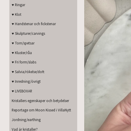
♥ Ringar
♥ Klot
♥ Handstenar och fickstenar
♥ Skulpturer/carvings
♥ Torn/spetsar
♥ Kluster/råa
♥ Fri form/slabs
♥ Salvia/rökelse/doft
♥ Inredning/övrigt
♥ LIVEBOXAR
Kristallers egenskaper och betydelser
Reportage om Moon Kissed i VillaNytt
Jordning/earthing
Vad är kristaller?