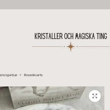
Torn/spetsar
Rosenkvarts