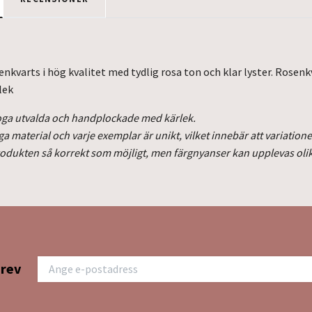
enkvarts i hög kvalitet med tydlig rosa ton och klar lyster. Rosen
lek
 noga utvalda och handplockade med kärlek.
liga material och varje exemplar är unikt, vilket innebär att variati
produkten så korrekt som möjligt, men färgnyanser kan upplevas oli
brev